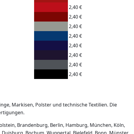
2,40 €
2,40 €
2,40 €
2,40 €
2,40 €
2,40 €
2,40 €
2,40 €
e, Markisen, Polster und technische Textilien. Die
ertigungen.
stein, Brandenburg, Berlin, Hamburg, München, Köln,
 Duisburg, Bochum, Wuppertal, Bielefeld, Bonn, Münster,