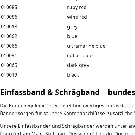
010085
ruby red
010086
wine red
010018
grey
010062
blue
010066
ultramarine blue
010091
cobalt blue
010065
dark grey
010019
black
Einfassband & Schrägband – bundes
Die Pump Segelmacherei bietet hochwertiges Einfassband u
Bänder sorgen für saubere Kantenabschlüsse, zusätzliche St
Unsere Einfassbänder und Schrägbänder werden unter and
Frankfurt am Main, Stuttgart, Düsseldorf, Leipzig, Dortmu