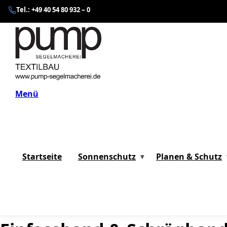
Tel.: +49 40 54 80 932 – 0
Zum
Inhalt
springen
Menü
Startseite
Sonnenschutz
Planen & Schutz