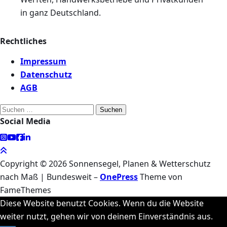
in ganz Deutschland.
Rechtliches
Impressum
Datenschutz
AGB
Suchen
Social Media
nach:
Copyright © 2026 Sonnensegel, Planen & Wetterschutz
nach Maß | Bundesweit
–
OnePress
Theme von
FameThemes
Diese Website benutzt Cookies. Wenn du die Website
weiter nutzt, gehen wir von deinem Einverständnis aus.